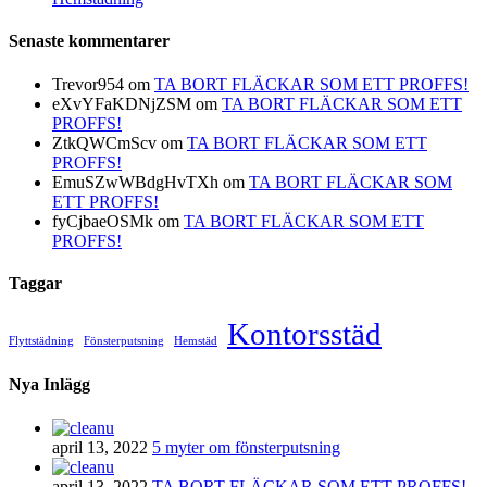
Senaste kommentarer
Trevor954
om
TA BORT FLÄCKAR SOM ETT PROFFS!
eXvYFaKDNjZSM
om
TA BORT FLÄCKAR SOM ETT
PROFFS!
ZtkQWCmScv
om
TA BORT FLÄCKAR SOM ETT
PROFFS!
EmuSZwWBdgHvTXh
om
TA BORT FLÄCKAR SOM
ETT PROFFS!
fyCjbaeOSMk
om
TA BORT FLÄCKAR SOM ETT
PROFFS!
Taggar
Kontorsstäd
Flyttstädning
Fönsterputsning
Hemstäd
Nya Inlägg
april 13, 2022
5 myter om fönsterputsning
april 13, 2022
TA BORT FLÄCKAR SOM ETT PROFFS!