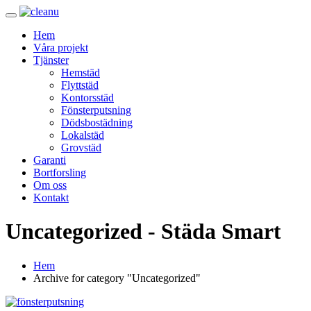
Hem
Våra projekt
Tjänster
Hemstäd
Flyttstäd
Kontorsstäd
Fönsterputsning
Dödsbostädning
Lokalstäd
Grovstäd
Garanti
Bortforsling
Om oss
Kontakt
Uncategorized - Städa Smart
Hem
Archive for category "Uncategorized"