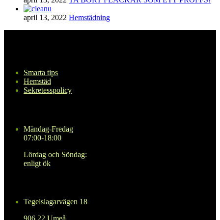
april 13, 2022
Hemstädning
Navigering
Smarta tips
Hemstäd
Sekretesspolicy
Öppettider
Måndag-Fredag
07:00-18:00
Lördag och Söndag:
enligt ök
Kontakta oss
Tegelslagarvägen 18
906 22 Umeå