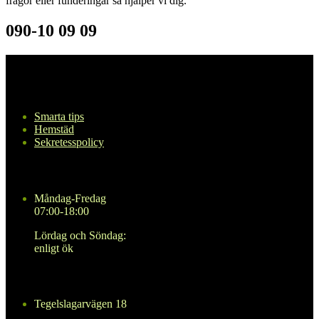
frågor eller funderingar så hjälper vi dig.
090-10 09 09
Navigering
Smarta tips
Hemstäd
Sekretesspolicy
Öppettider
Måndag-Fredag
07:00-18:00
Lördag och Söndag:
enligt ök
Kontakta oss
Tegelslagarvägen 18