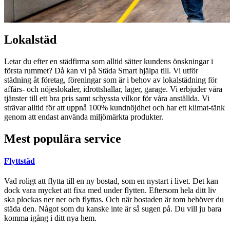
Lokalstäd
Letar du efter en städfirma som alltid sätter kundens önskningar i
första rummet? Då kan vi på Städa Smart hjälpa till. Vi utför
städning åt företag, föreningar som är i behov av lokalstädning för
affärs- och nöjeslokaler, idrottshallar, lager, garage. Vi erbjuder våra
tjänster till ett bra pris samt schyssta vilkor för våra anställda. Vi
strävar alltid för att uppnå 100% kundnöjdhet och har ett klimat-tänk
genom att endast använda miljömärkta produkter.
Mest populära service
Flyttstäd
Vad roligt att flytta till en ny bostad, som en nystart i livet. Det kan
dock vara mycket att fixa med under flytten. Eftersom hela ditt liv
ska plockas ner ner och flyttas. Och när bostaden är tom behöver du
städa den. Något som du kanske inte är så sugen på. Du vill ju bara
komma igång i ditt nya hem.