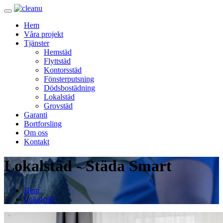
Hem
Våra projekt
Tjänster
Hemstäd
Flyttstäd
Kontorsstäd
Fönsterputsning
Dödsbostädning
Lokalstäd
Grovstäd
Garanti
Bortforsling
Om oss
Kontakt
Lokalstäd - Städa Smart
Hem
Lokalstäd